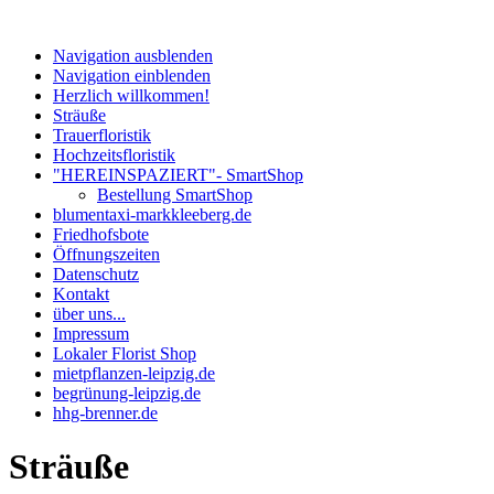
Navigation ausblenden
Navigation einblenden
Herzlich willkommen!
Sträuße
Trauerfloristik
Hochzeitsfloristik
"HEREINSPAZIERT"- SmartShop
Bestellung SmartShop
blumentaxi-markkleeberg.de
Friedhofsbote
Öffnungszeiten
Datenschutz
Kontakt
über uns...
Impressum
Lokaler Florist Shop
mietpflanzen-leipzig.de
begrünung-leipzig.de
hhg-brenner.de
Sträuße